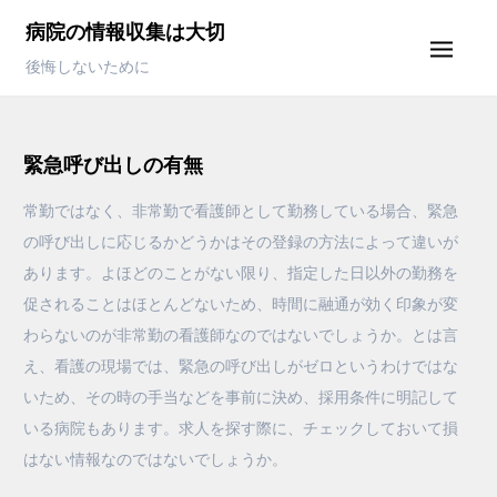
Skip
病院の情報収集は大切
to
後悔しないために
content
緊急呼び出しの有無
常勤ではなく、非常勤で看護師として勤務している場合、緊急
の呼び出しに応じるかどうかはその登録の方法によって違いが
あります。よほどのことがない限り、指定した日以外の勤務を
促されることはほとんどないため、時間に融通が効く印象が変
わらないのが非常勤の看護師なのではないでしょうか。とは言
え、看護の現場では、緊急の呼び出しがゼロというわけではな
いため、その時の手当などを事前に決め、採用条件に明記して
いる病院もあります。求人を探す際に、チェックしておいて損
はない情報なのではないでしょうか。