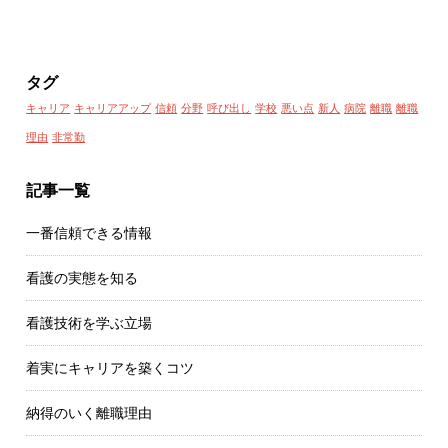
タグ
キャリア
キャリアアップ
信頼
分野
呼び出し
学校
悪い点
新人
病院
離職
離職
理由
非常勤
記事一覧
一番信頼できる情報
看護の実態を知る
看護技術を学ぶ立場
着実にキャリアを築くコツ
納得のいく離職理由